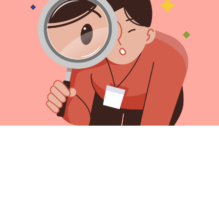
02-487-2201
아카데미소개
이용약관
개인정보방침
오시는길
사이트맵
수강료안내
05328 서울특별시 강동구 올림픽로 664 대우한강베네시티 2층
대표이사 : 민원식
사업자 등록번호: 657-86-02088
통신판매업신고번호: 제 2017-서울종로-1335
학원등록번호: 제3206호
사업자정보확인
Copyright 주식회사 더블유컴퓨터아트학원 ⓒ All rights reserved.