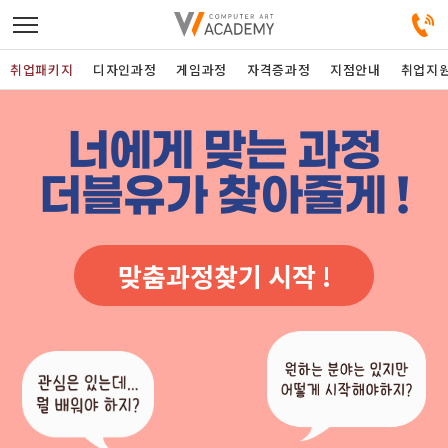
취업패키지
디자인과정
게임과정
자격증과정
지점안내
취업지
디자인정규과정
너에게 맞는 과정
더블유가 찾아줄게 !
디자인단과과정
게임과정
맞춤과정찾기 시작 !
자격증과정
커뮤니티
취업패키지